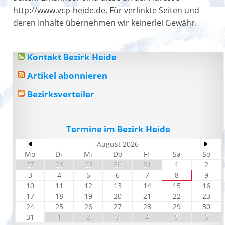
http://www.vcp-heide.de. Für verlinkte Seiten und
deren Inhalte übernehmen wir keinerlei Gewähr.
Kontakt Bezirk Heide
Artikel abonnieren
Bezirksverteiler
Termine im Bezirk Heide
August 2026
Mo
Di
Mi
Do
Fr
Sa
So
27
28
29
30
31
1
2
3
4
5
6
7
8
9
10
11
12
13
14
15
16
17
18
19
20
21
22
23
24
25
26
27
28
29
30
31
1
2
3
4
5
6