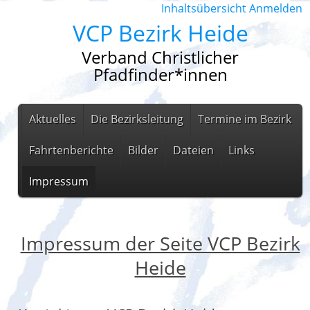
Inhaltsübersicht
Anmelden
VCP Bezirk Heide
Verband Christlicher
Pfadfinder*innen
Aktuelles
Die Bezirksleitung
Termine im Bezirk
Fahrtenberichte
Bilder
Dateien
Links
Impressum
Impressum der Seite VCP Bezirk
Heide