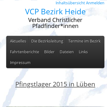
Inhaltsübersicht
Anmelden
VCP Bezirk Heide
Verband Christlicher
Pfadfinder*innen
Aktuelles
Die Bezirksleitung
Termine im Bezirk
Fahrtenberichte
Bilder
Dateien
Links
Impressum
Pfingstlager 2015 in Lüben