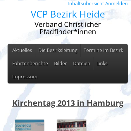
Inhaltsübersicht
Anmelden
VCP Bezirk Heide
Verband Christlicher
Pfadfinder*innen
Aktuelles
Die Bezirksleitung
Termine im Bezirk
Fahrtenberichte
Bilder
Dateien
Links
Impressum
Kirchentag 2013 in Hamburg