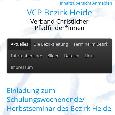
Inhaltsübersicht
Anmelden
VCP Bezirk Heide
Verband Christlicher
Pfadfinder*innen
Aktuelles
Die Bezirksleitung
Termine im Bezirk
Fahrtenberichte
Bilder
Dateien
Links
Impressum
Einladung zum
Schulungswochenende/
Herbstseminar des Bezirk Heide